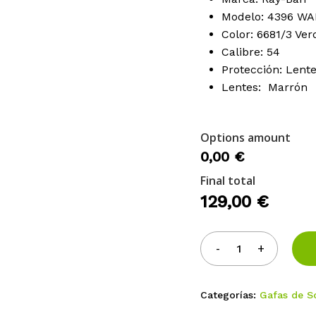
er
Nombre
*
Modelo: 4396 W
Color: 6681/3 Ver
15
Calibre: 54
Guarda mi nombre, cor
Protección: Lent
próxima vez que comente
Lentes: Marrón
Options amount
0,00 €
Final total
129,00
€
Categorías:
Gafas de S