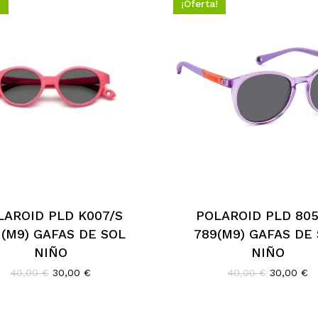
!
¡Oferta!
LAROID PLD K007/S
POLAROID PLD 805
(M9) GAFAS DE SOL
789(M9) GAFAS DE
NIÑO
NIÑO
El
El
El
El
40,00
€
30,00
€
40,00
€
30,00
€
precio
precio
precio
pr
original
actual
original
ac
era:
es:
era:
es