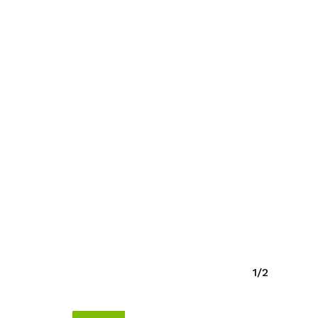
ay productos en el carrito.
Go To Shop
1/2