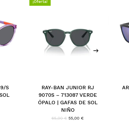
¡Oferta!
9/S
RAY-BAN JUNIOR RJ
AR
 SOL
9070S – 713087 VERDE
ÓPALO | GAFAS DE SOL
NIÑO
ecio
El
El
65,00
€
55,00
€
tual
precio
precio
:
original
actual