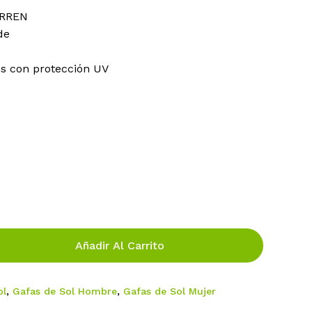
a:
es:
Correo electrónico
*
ARREN
de
2,00 €.
129,00 €.
reo electrónico y web en este navegador para la
es con protección UV
.
Añadir Al Carrito
ol
,
Gafas de Sol Hombre
,
Gafas de Sol Mujer