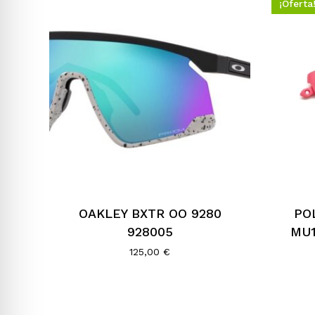
¡Oferta
OAKLEY BXTR OO 9280
PO
928005
MU1
125,00
€