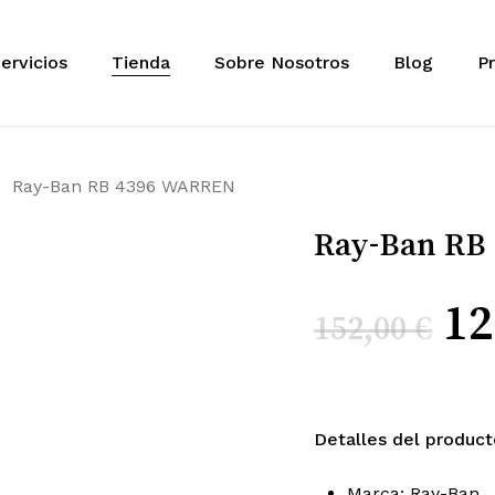
Cart
Sé el primero en
ervicios
Tienda
Sobre Nosotros
Blog
Pr
WARREN”
Tu dirección de correo 
obligatorios están mar
Ray-Ban RB 4396 WARREN
Tu puntuación
*
Ray-Ban RB
Tu valoración
*
El
12
152,00
€
pr
or
Detalles del product
Marca: Ray-Ban