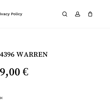
Close
 valorar “Ray-Ban RB 4396
search
account
ivacy Policy
Cart
electrónico no será publicada.
Los campos
cados con
*
 4396 WARREN
El
9,00
€
ecio
precio
iginal
actual
o: