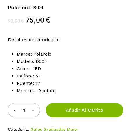
Polaroid D504
Nombre
*
El
El
75,00
€
95,00
€
precio
precio
original
actual
Detalles del producto:
Correo electrónico
*
era:
es:
Marca: Polaroid
95,00 €.
75,00 €.
Modelo: D504
Guarda mi nombre, correo
Color: 1ED
electrónico y web en este navegador
Calibre: 53
para la próxima vez que comente.
Puente: 17
Montura: Acetato
Añadir Al Carrito
Categoría:
Gafas Graduadas Mujer