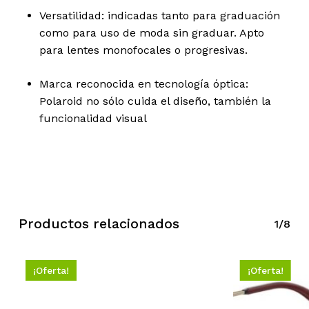
Versatilidad: indicadas tanto para graduación
como para uso de moda sin graduar. Apto
No hay productos en el
para lentes monofocales o progresivas.
carrito.
Marca reconocida en tecnología óptica:
Polaroid no sólo cuida el diseño, también la
Go To Shop
funcionalidad visual
Productos relacionados
1/8
¡Oferta!
¡Oferta!