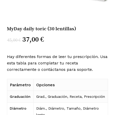
Nombre
*
MyDay daily toric (30 lentillas)
Correo electrónico
*
El
El
37,00
€
45,00
€
precio
precio
original
actual
Hay diferentes formas de leer tu prescripción. Usa
Guarda mi nombre, correo
esta tabla para completar tu receta
era:
es:
electrónico y web en este navegador
correctamente o contáctanos para soporte.
para la próxima vez que comente.
45,00 €.
37,00 €.
Parámetro
Opciones
Graduación
Grad., Graduación, Receta, Prescripción
Diámetro
Diám., Diámetro, Tamaño, Diámetro
lente