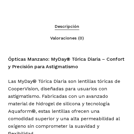
Descripción
No hay productos en el
Valoraciones (0)
carrito.
Ópticas Manzano: MyDay® Tórica Diaria – Confort
Go To Shop
y Precisión para Astigmatismo
Las MyDay® Tórica Diaria son lentillas tóricas de
CooperVision, diseñadas para usuarios con
astigmatismo. Fabricadas con un avanzado
material de hidrogel de silicona y tecnología
Aquaform®, estas lentillas ofrecen una
comodidad superior y una alta permeabilidad al
oxígeno sin comprometer la suavidad y
flexibilidad.