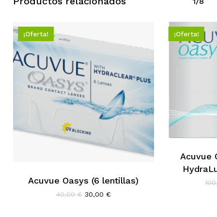
Productos relacionados
1/8
¡Oferta!
¡Oferta!
Acuvue 
HydraLux
Acuvue Oasys (6 lentillas)
10
El
El
40,00
€
30,00
€
precio
precio
original
actual