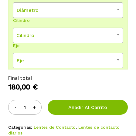
Diámetro
Cilindro
Cilindro
Eje
Eje
Final total
No hay productos en el
180,00
€
carrito.
Añadir Al Carrito
Go To Shop
Categorías:
Lentes de Contacto
,
Lentes de contacto
diarios