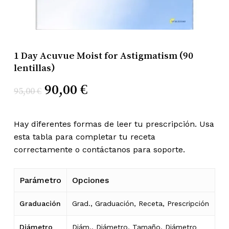
Nombre
*
1 Day Acuvue Moist for Astigmatism (90
lentillas)
Correo electrónico
*
El
El
90,00
€
95,00
€
precio
precio
original
actual
Hay diferentes formas de leer tu prescripción. Usa
Guarda mi nombre, correo
esta tabla para completar tu receta
era:
es:
electrónico y web en este navegador
correctamente o contáctanos para soporte.
95,00 €.
90,00 €.
para la próxima vez que comente.
Parámetro
Opciones
Graduación
Grad., Graduación, Receta, Prescripción
Diámetro
Diám., Diámetro, Tamaño, Diámetro