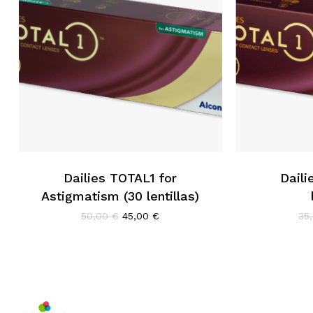
Dailies TOTAL1 for
Daili
Astigmatism (30 lentillas)
El
El
50,00
€
45,00
€
35
precio
precio
original
actual
era:
es:
50,00 €.
45,00 €.